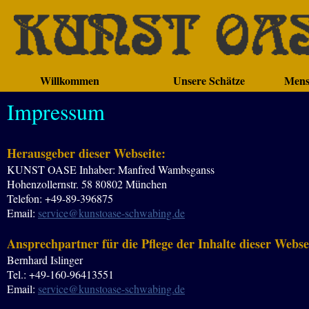
Willkommen
Unsere Schätze
Mens
Impressum
Herausgeber dieser Webseite:
KUNST OASE Inhaber: Manfred Wambsganss
Hohenzollernstr. 58 80802 München
Telefon: +49-89-396875
Email:
service@kunstoase-schwabing.de
Ansprechpartner für die Pflege der Inhalte dieser Webse
Bernhard Islinger
Tel.: +49-160-96413551
Email:
service@kunstoase-schwabing.de